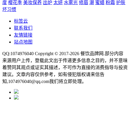
度
樱花季
美妆保养
出炉
太妍
水雾光
修眉
潮
蜜蜡
粉霜
护肤
坏习惯
标签云
联系我们
友情链接
站点地图
QQ:1074976040 Copyright © 2017-2026
餐饮品牌网
.部分内容
来源用户上传，登载此文出于传递更多信息之目的，并不意味
着赞同其观点或证实其描述，不可作为直接的消费指导与投资
建议。文章内容仅供参考，如有侵犯版权请来信告
知,1074976040@qq.com我们将立即处理。