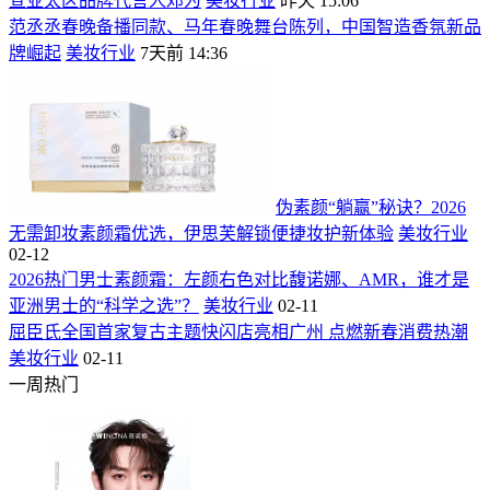
宣亚太区品牌代言人邓为
美妆行业
昨天 15:06
范丞丞春晚备播同款、马年春晚舞台陈列，中国智造香氛新品
牌崛起
美妆行业
7天前 14:36
伪素颜“躺赢”秘诀？2026
无需卸妆素颜霜优选，伊思芙解锁便捷妆护新体验
美妆行业
02-12
2026热门男士素颜霜：左颜右色对比馥诺娜、AMR，谁才是
亚洲男士的“科学之选”？
美妆行业
02-11
屈臣氏全国首家复古主题快闪店亮相广州 点燃新春消费热潮
美妆行业
02-11
一周热门