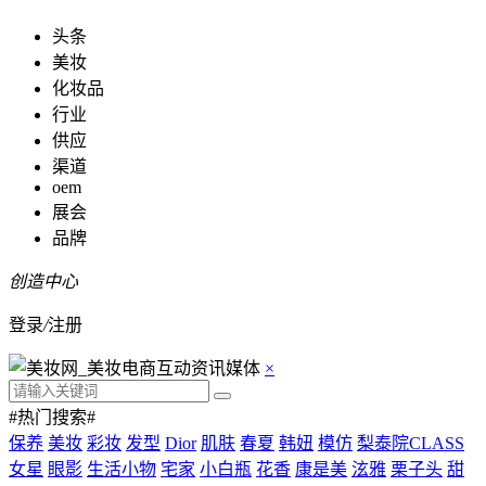
头条
美妆
化妆品
行业
供应
渠道
oem
展会
品牌
创造中心
登录
/
注册
×
#热门搜索#
保养
美妆
彩妆
发型
Dior
肌肤
春夏
韩妞
模仿
梨泰院CLASS
女星
眼影
生活小物
宅家
小白瓶
花香
康是美
泫雅
栗子头
甜