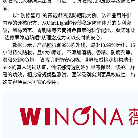
从敏感肌人群痛点出发，打造了专研敏感肌的皮肤学级防晒产
品。
以“ 防修皆可”的薇诺娜清透防晒乳为例，该产品用外御
内养的硬核配方，从UltraLight超轻薄稳定防晒体系的专利突
破，到马齿苋、青刺果等云南特色植萃的科学配比，薇诺娜让
“边修屏障边防晒”从理念成为可以交付的安心。
数据显示，产品能抵御99%紫外线，减少13.99%泛红，16
小时持久贴妆，且9大0添加，不添加酒精、香精、防腐剂等，
温和免卸0负担，敏感肌更能安心晒。世界权威检测机构瑞士
SGS的真人测试认证，薇诺娜清透防晒乳具有保湿、修护、舒
缓的功效，相比常规类型测试，医学级别实测更具权威性，特
殊美容项目后可安心使用。