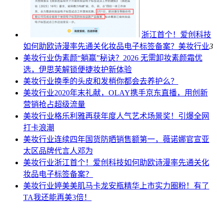
浙江首个！爱创科技
如何助欧诗漫率先通关化妆品电子标签备案？
美妆行业
3
美妆行业
伪素颜“躺赢”秘诀？2026 无需卸妆素颜霜优
选，伊思芙解锁便捷妆护新体验
美妆行业
换季的头皮和发梢你都会去养护么？
美妆行业
2020年末礼献，OLAY携手京东直播，用创新
营销抢占超级流量
美妆行业
格乐利雅再获年度人气艺术场景奖！引爆全网
打卡浪潮
美妆行业
连续四年国货防晒销售额第一，薇诺娜官宣亚
太区品牌代言人邓为
美妆行业
浙江首个！爱创科技如何助欧诗漫率先通关化
妆品电子标签备案？
美妆行业
婷美美肌马卡龙安瓶精华上市实力圈粉！有了
TA我还能再美3倍！