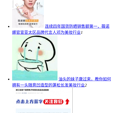
连续四年国货防晒销售额第一，薇诺
娜官宣亚太区品牌代言人邓为
美妆行业
1
油头的妹子康过来，教你如何
拥有一头随意凹造型的蓬松长发
美妆行业
2