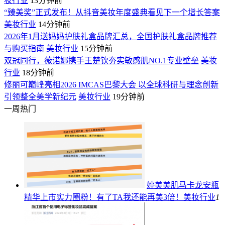
妆行业
13分钟前
“臻美奖”正式发布！从抖音美妆年度盛典看见下一个增长答案
美妆行业
14分钟前
2026年1月送妈妈护肤礼盒品牌汇总，全国护肤礼盒品牌推荐
与购买指南
美妆行业
15分钟前
双冠同行，薇诺娜携手王楚钦夯实敏感肌NO.1专业壁垒
美妆
行业
18分钟前
修丽可巅峰亮相2026 IMCAS巴黎大会 以全球科研与理念创新
引领整全美学新纪元
美妆行业
19分钟前
一周热门
婷美美肌马卡龙安瓶
精华上市实力圈粉！有了TA我还能再美3倍！
美妆行业
1