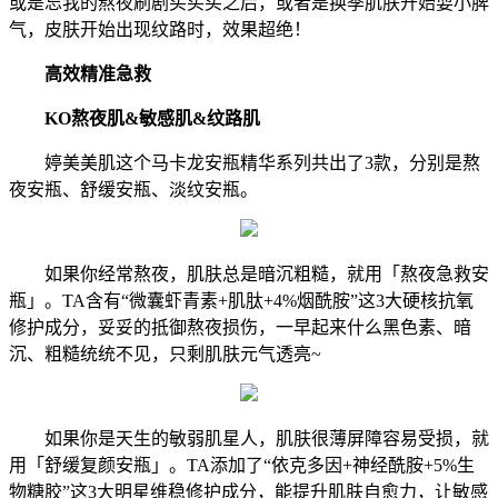
或是忘我的熬夜刷剧买买买之后，或者是换季肌肤开始耍小脾
气，皮肤开始出现纹路时，效果超绝！
高效精准急救
KO熬夜肌&敏感肌&纹路肌
婷美美肌这个马卡龙安瓶精华系列共出了3款，分别是熬
夜安瓶、舒缓安瓶、淡纹安瓶。
如果你经常熬夜，肌肤总是暗沉粗糙，就用「熬夜急救安
瓶」。TA含有“微囊虾青素+肌肽+4%烟酰胺”这3大硬核抗氧
修护成分，妥妥的抵御熬夜损伤，一早起来什么黑色素、暗
沉、粗糙统统不见，只剩肌肤元气透亮~
如果你是天生的敏弱肌星人，肌肤很薄屏障容易受损，就
用「舒缓复颜安瓶」。TA添加了“依克多因+神经酰胺+5%生
物糖胶”这3大明星维稳修护成分，能提升肌肤自愈力，让敏感