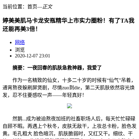
当前位置：
首页
―
正文
婷美美肌马卡龙安瓶精华上市实力圈粉！有了TA我
还能再美3倍！
网络
浏览
2020-12-07 23:01
摘要：一夜回春的肌肤急救神器，我爱了
作为一名精致的仙女，十多二十岁的时候有“仙气”吊着，
通宵熬夜躲刷屏煲剧，尽情zuo到die，第二天肌肤依然容光焕
发，忍不住要感叹一声——年轻真好！
然鹅...成为被迫熬夜加班的社畜职场人后，每天忙忙碌碌
自顾不暇。再遇上个秋冬，皮肤无敌干，上妆总卡粉，脸色发
黄。毛孔粗大 脸色暗沉，肌肤脆弱时，又红又干。细纹、干