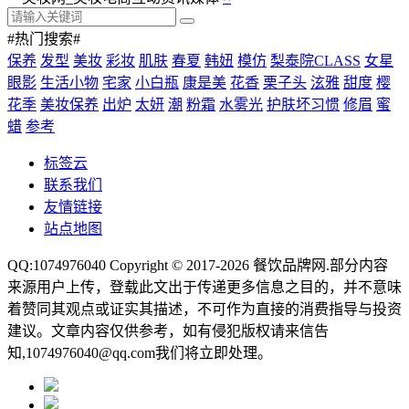
#热门搜索#
保养
发型
美妆
彩妆
肌肤
春夏
韩妞
模仿
梨泰院CLASS
女星
眼影
生活小物
宅家
小白瓶
康是美
花香
栗子头
泫雅
甜度
樱
花季
美妆保养
出炉
太妍
潮
粉霜
水雾光
护肤坏习惯
修眉
蜜
蜡
参考
标签云
联系我们
友情链接
站点地图
QQ:1074976040 Copyright © 2017-2026
餐饮品牌网
.部分内容
来源用户上传，登载此文出于传递更多信息之目的，并不意味
着赞同其观点或证实其描述，不可作为直接的消费指导与投资
建议。文章内容仅供参考，如有侵犯版权请来信告
知,1074976040@qq.com我们将立即处理。