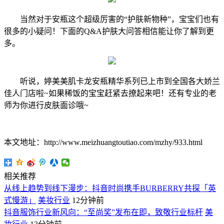
当然对于安瓶这个超级厉害的“护肤新物种”，宝宝们也有
很多的小疑问！下面的Q&A护肤大问答相信能让你了解到更
多。
听说，婷美美肌卡龙安瓶精华系列已上市到全国各大娇兰
佳人门店啦~如果稀饭的宝宝赶紧去撩起来吧！还有专业的老
师为你进行皮肤面诊哦~
本文地址：http://www.meizhuangtoutiao.com/mzhy/933.html
相关推荐
从线上趋势到线下漫步：抖音时尚携手BURBERRY共探「英
式慢游」
美妆行业
12分钟前
抖音服饰行业新风向：“至尚奖”发布在即，致敬行业标杆
美