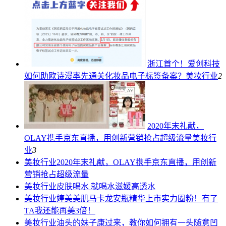
浙江首个！爱创科技
如何助欧诗漫率先通关化妆品电子标签备案？
美妆行业
2
2020年末礼献，
OLAY携手京东直播，用创新营销抢占超级流量
美妆行
业
3
美妆行业
2020年末礼献，OLAY携手京东直播，用创新
营销抢占超级流量
美妆行业
皮肤喝水 就喝水滋媛高透水
美妆行业
婷美美肌马卡龙安瓶精华上市实力圈粉！有了
TA我还能再美3倍！
美妆行业
油头的妹子康过来，教你如何拥有一头随意凹