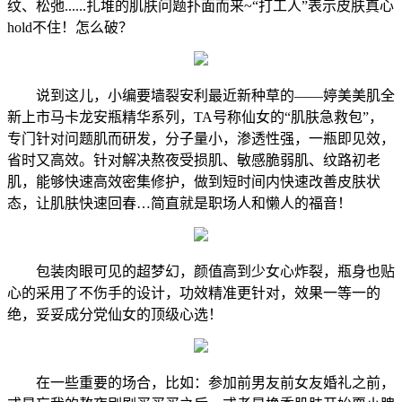
纹、松弛......扎堆的肌肤问题扑面而来~“打工人”表示皮肤真心
hold不住！怎么破？
说到这儿，小编要墙裂安利最近新种草的——婷美美肌全
新上市马卡龙安瓶精华系列，TA号称仙女的“肌肤急救包”，
专门针对问题肌而研发，分子量小，渗透性强，一瓶即见效，
省时又高效。针对解决熬夜受损肌、敏感脆弱肌、纹路初老
肌，能够快速高效密集修护，做到短时间内快速改善皮肤状
态，让肌肤快速回春…简直就是职场人和懒人的福音！
包装肉眼可见的超梦幻，颜值高到少女心炸裂，瓶身也贴
心的采用了不伤手的设计，功效精准更针对，效果一等一的
绝，妥妥成分党仙女的顶级心选！
在一些重要的场合，比如：参加前男友前女友婚礼之前，