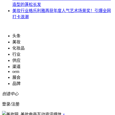
造型的蓬松长发
美妆行业
格乐利雅再获年度人气艺术场景奖！引爆全网
打卡浪潮
头条
美妆
化妆品
行业
供应
渠道
oem
展会
品牌
创造中心
登录
/
注册
×