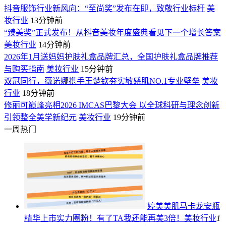
抖音服饰行业新风向：“至尚奖”发布在即，致敬行业标杆
美
妆行业
13分钟前
“臻美奖”正式发布！从抖音美妆年度盛典看见下一个增长答案
美妆行业
14分钟前
2026年1月送妈妈护肤礼盒品牌汇总，全国护肤礼盒品牌推荐
与购买指南
美妆行业
15分钟前
双冠同行，薇诺娜携手王楚钦夯实敏感肌NO.1专业壁垒
美妆
行业
18分钟前
修丽可巅峰亮相2026 IMCAS巴黎大会 以全球科研与理念创新
引领整全美学新纪元
美妆行业
19分钟前
一周热门
婷美美肌马卡龙安瓶
精华上市实力圈粉！有了TA我还能再美3倍！
美妆行业
1