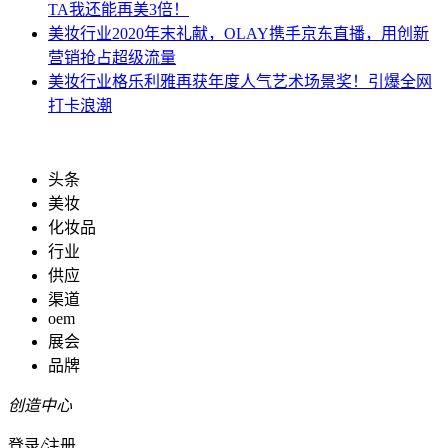
TA我还能再美3倍！
美妆行业
2020年末礼献，OLAY携手京东直播，用创新
营销抢占超级流量
美妆行业
格乐利雅再获年度人气艺术场景奖！引爆全网
打卡浪潮
头条
美妆
化妆品
行业
供应
渠道
oem
展会
品牌
创造中心
登录
/
注册