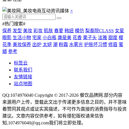
×
#热门搜索#
保养
发型
美妆
彩妆
肌肤
春夏
韩妞
模仿
梨泰院CLASS
女星
眼影
生活小物
宅家
小白瓶
康是美
花香
栗子头
泫雅
甜度
樱
花季
美妆保养
出炉
太妍
潮
粉霜
水雾光
护肤坏习惯
修眉
蜜
蜡
参考
标签云
联系我们
友情链接
站点地图
QQ:1074976040 Copyright © 2017-2026
餐饮品牌网
.部分内容
来源用户上传，登载此文出于传递更多信息之目的，并不意味
着赞同其观点或证实其描述，不可作为直接的消费指导与投资
建议。文章内容仅供参考，如有侵犯版权请来信告
知,1074976040@qq.com我们将立即处理。