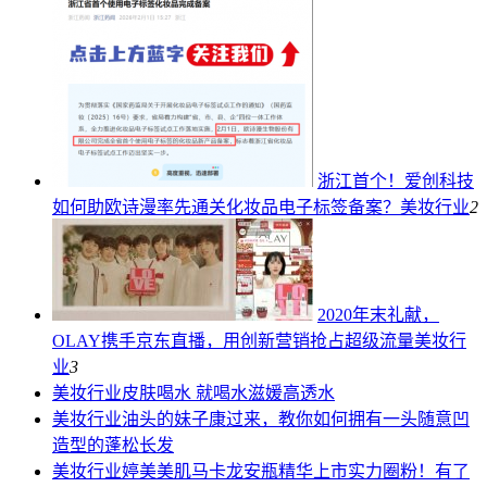
浙江首个！爱创科技
如何助欧诗漫率先通关化妆品电子标签备案？
美妆行业
2
2020年末礼献，
OLAY携手京东直播，用创新营销抢占超级流量
美妆行
业
3
美妆行业
皮肤喝水 就喝水滋媛高透水
美妆行业
油头的妹子康过来，教你如何拥有一头随意凹
造型的蓬松长发
美妆行业
婷美美肌马卡龙安瓶精华上市实力圈粉！有了