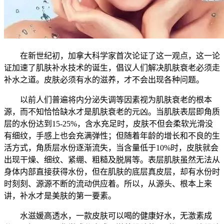
在新世纪初，加拿大科学家首次论证了这一观点，这一论
证加速了肌肤补水技术的诞生，倡议人们解决肌肤衰老必须走
补水之道。皮肤必须有水的滋养，才不会出现各种问题。
以前人们普遍将内分泌失调等因素视为肌肤衰老的根本
源，而不知恰恰缺水才是肌肤衰老的元凶。当肌肤表层即角质
层的水份达到15-25%，含水充足时，皮肤不但会柔软光滑没
有细纹，手感上也会充满弹性；但随着年龄的增长和不良的生
活方式，角质层水份逐渐流失，当含量低于10%时，皮肤就会
出现干燥、细纹、紧绷、粗糙及脱屑等。表层肌肤虽然无法从
身体内部直接获得水份，但在肌肤的底层真皮层，却有水份时
时刻刻、源源不断的流动供应着。所以，从源头、根本上来
讲，补水才是美肤的第一要素。
水滋媛高透水，一款皮肤可以喝的健康好水，无激素成