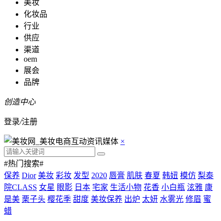
美妆
化妆品
行业
供应
渠道
oem
展会
品牌
创造中心
登录
/
注册
×
#热门搜索#
保养
Dior
美妆
彩妆
发型
2020
唇膏
肌肤
春夏
韩妞
模仿
梨泰
院CLASS
女星
眼影
日本
宅家
生活小物
花香
小白瓶
泫雅
康
是美
栗子头
樱花季
甜度
美妆保养
出炉
太妍
水雾光
修眉
蜜
蜡