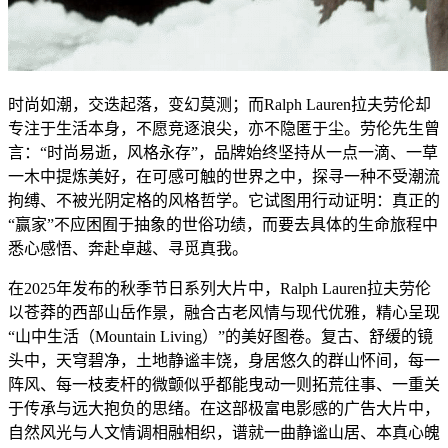
时尚如潮，交迭起落，变幻莫测；而Ralph Lauren拉夫劳伦却
专注于生活本身，不愿竞逐浪尖，亦不隐匿于尘。劳伦先生曾
言：“时尚易逝，风格永存”，品牌始终坚持从一点一滴、一草
一木中提炼美好，在可感可触的世界之中，探寻一种不受潮流
拘缚、不被光阴定格的风格哲学。它试图用行动证明：真正的
“赢家”不应困囿于抽象的世俗功绩，而要去具体的生命旅程中
悉心感悟、奔赴卓越、寻觅真我。
在2025年发布的秋季节日系列大片中，Ralph Lauren拉夫劳伦
以苍莽的西部山岳作景，融合古老风情与现代优雅，精心呈现
“山中生活（Mountain Living）”的美好图卷。复古、舒缓的镜
头中，天穹碧净，土地静谧丰饶，身居悠久的群山怀间，每一
阵风、每一枝麦杆的微颤似乎都能曳动一则拓荒往事、一重关
于传承与远大抱负的思绪。在这部极富电影感的广告大片中，
自然风光与人文情调相融相织，谱就一曲静谧山居、本真心魄