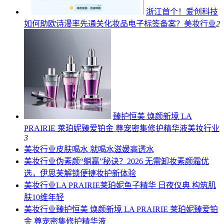
浙江首个！爱创科技
如何助欧诗漫率先通关化妆品电子标签备案？
美妆行业
2
臻护恒美 焕颜新境 LA
PRAIRIE 莱珀妮臻爱铂金 尊宠密集修护精华液
美妆行业
3
美妆行业
皮肤喝水 就喝水滋媛高透水
美妆行业
伪素颜“躺赢”秘诀？2026 无需卸妆素颜霜优
选，伊思芙解锁便捷妆护新体验
美妆行业
LA PRAIRIE莱珀妮鱼子精华 日夜仪典 构筑肌
肤10维年轻
美妆行业
臻护恒美 焕颜新境 LA PRAIRIE 莱珀妮臻爱铂
金 尊宠密集修护精华液