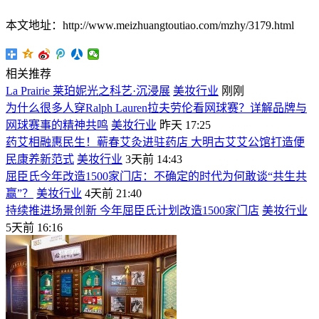
本文地址：http://www.meizhuangtoutiao.com/mzhy/3179.html
相关推荐
La Prairie 莱珀妮光之科艺·沉浸展
美妆行业
刚刚
为什么很多人穿Ralph Lauren拉夫劳伦看网球赛？详解品牌与
网球赛事的精神共鸣
美妆行业
昨天 17:25
药艾相融惠民生！蕲春艾灸进驻药店 大明古艾艾公馆打造便
民康养新范式
美妆行业
3天前 14:43
屈臣氏今年改造1500家门店：不确定的时代为何敢谈“共生共
赢”？
美妆行业
4天前 21:40
持续推进场景创新 今年屈臣氏计划改造1500家门店
美妆行业
5天前 16:16