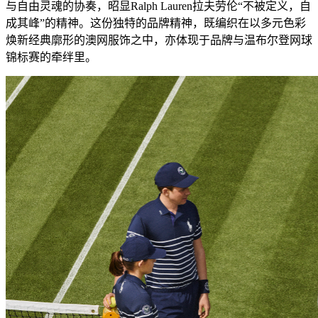
与自由灵魂的协奏，昭显Ralph Lauren拉夫劳伦“不被定义，自
成其峰”的精神。这份独特的品牌精神，既编织在以多元色彩
焕新经典廓形的澳网服饰之中，亦体现于品牌与温布尔登网球
锦标赛的牵绊里。