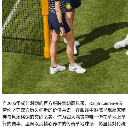
自2006年成为温网的官方服装赞助商以来，Ralph Lauren拉夫
劳伦坚守双方历久弥新的价值共识，在服饰中淋漓呈现赢家精
神与隽永格调的交织之美。作为四大满贯中唯一仍在草地上举
行的赛事，温网以其精心养护的传奇草地球场，彰显其对传统