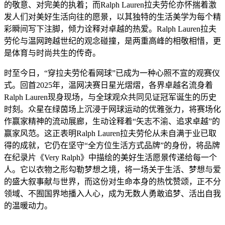
的敬意、对完美的执着；而Ralph Lauren拉夫劳伦亦怀揣着激
发人们对美好生活向往的愿景，以其独特的生活美学为每个精
彩瞬间写下注脚，倾力诠释对卓越的热爱。Ralph Lauren拉夫
劳伦与温网跨越世纪的观念碰撞，是两重高峰的相敬相惜，更
是体育与时尚共生的传奇。
时至今日，“穿拉夫劳伦看网球”已成为一种心照不宣的观赛仪
式。回首2025年，温网决赛日星光熠熠，各界卓越名流身着
Ralph Lauren现身现场，与全球观众共同见证冠军诞生的历史
时刻。众星在绿茵场上沉浸于网球运动的优雅张力，将赛场化
作赢家精神的流动展廊，生动诠释着“矢志不渝、追求卓越”的
赢家风范。这正表明Ralph Lauren拉夫劳伦从未自满于业已取
得的成就，它仍在坚守“全方位生活方式品牌”的身份，将品牌
在纪录片《Very Ralph》中描绘的美好生活愿景传递给每一个
人。它以衣物之形勾勒梦想之境，将一场关于生活、梦想与爱
的盛大叙事献与世界，而这份对生命本身的热忱赞颂，正不分
领域、不囿国界地播入人心，成为无数人勇敢追梦、活出自我
的温暖动力。