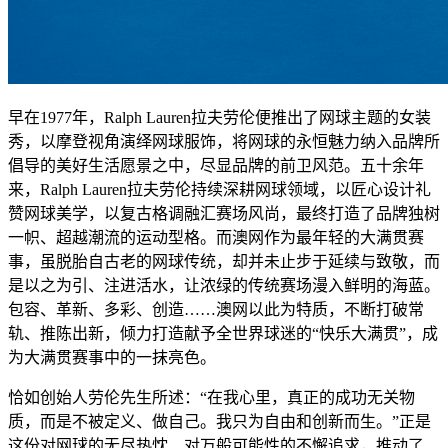
早在1977年，Ralph Lauren拉夫劳伦便推出了网球主题的女装
秀，以摩登视角演绎网球服饰，将网球的永恒魅力纳入品牌所
倡导的美好生活愿景之中，尽显品牌的前卫风范。五十余年
来，Ralph Lauren拉夫劳伦持续深耕网球领域，以匠心设计礼
赞网球美学，以复古格调融汇赛场风尚，最终打造了品牌独树
一帜、超越潮流的运动型格。而澳网作为最年轻的大满贯赛
事，虽脱胎自古老的网球传统，却并未止步于延续与致敬，而
是以之为引、注进活水，让浓绿的传统赛场漫入鲜明的海蓝。
包容、革新、多彩、创造……澳网以此为特质，不断打破常
轨、推陈出新，倾力打造献予全世界球迷的“快乐大满贯”，成
为大满贯赛事中的一抹亮色。
恰如创始人劳伦先生所述：“在我心里，真正的成功无关物
质，而是不被定义、做自己。我只为自由和创新而生。”正是
这份对网球的无尽热忱、对万般可能性的不懈追求，推动了