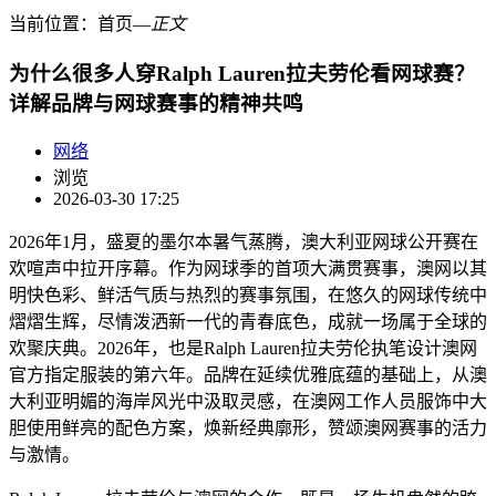
当前位置：
首页
―
正文
为什么很多人穿Ralph Lauren拉夫劳伦看网球赛？
详解品牌与网球赛事的精神共鸣
网络
浏览
2026-03-30 17:25
2026年1月，盛夏的墨尔本暑气蒸腾，澳大利亚网球公开赛在
欢喧声中拉开序幕。作为网球季的首项大满贯赛事，澳网以其
明快色彩、鲜活气质与热烈的赛事氛围，在悠久的网球传统中
熠熠生辉，尽情泼洒新一代的青春底色，成就一场属于全球的
欢聚庆典。2026年，也是Ralph Lauren拉夫劳伦执笔设计澳网
官方指定服装的第六年。品牌在延续优雅底蕴的基础上，从澳
大利亚明媚的海岸风光中汲取灵感，在澳网工作人员服饰中大
胆使用鲜亮的配色方案，焕新经典廓形，赞颂澳网赛事的活力
与激情。